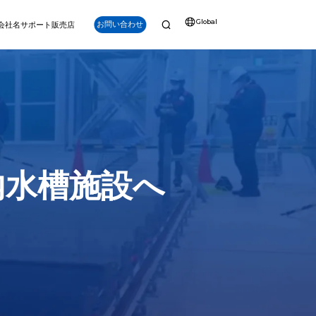
Global
お問い合わせ
会社名
サポート
販売店
ナビゲーション
強化
内水槽施設へ
Q-iRC (産業用リ
モートコントロー
PS (水中GPS)
ラー)
V6 PLUS
アルタイム位置追跡、
明るいディスプレイ、長時間
パワー、深度、精度を兼ね備え。プロフェッショナ
点（POI）ラベリング
持続、スマートキー、精密制
ルグレードのミッション向けに設計されたV6 PLUS
など。
御を備えたFIFISH ROV専用
は、150mの深度能力、強力な安定性、先進的なツ
設計
ール互換性を提供します。
詳細を見る