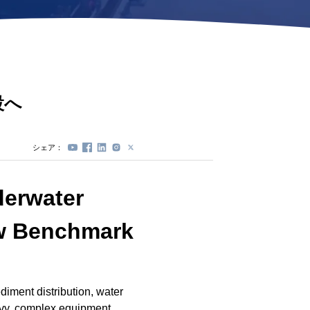
ステーションロック
モジュール(DVL)
プロペラプロテクタ
ー
電動スプール
交換式バッテリーカ
設へ
プセル
シェア：
derwater
ew Benchmark
ediment distribution, water
eavy, complex equipment,