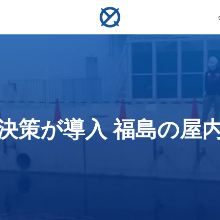
測定
サンプリング
ンロック・ホバリング ・ 衝突回避
ンラインおよびオフライン評価
決策が導入 福島の屋
ーム
コンパス定規
水質サンプラー
U-Q
V6 EXPERT
物体の
水中作業、探査、検査のため
海面下最大350mまでの多様
水中リ
全な安定性を実現し、精密で効率的、信頼
初のAI駆動精密計測ツール。生体構造物や
ートなダイビング仲間。V-
あなたの水中検査と作業を強化します。多機能な性
行いま
の物体のサイズを測定しま
な環境で水質サンプルを採取
興味地
を体験してください。
・ミリメートルレベルの計測を実現
レームレート映像を捉え、
能とシームレスな操作のために設計された、汎用性
す。
します。
で航行します。
の高い作業用ロボットです。
詳細を見る
詳細を見る
詳細を見る
詳細を見る