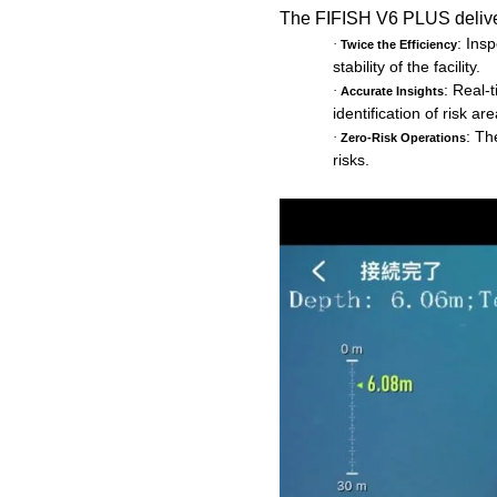
The FIFISH V6 PLUS delivere
: Ins
·
Twice the Efficiency
stability of the facility.
: Real-
·
Accurate Insights
identification of risk 
: Th
·
Zero-Risk Operations
risks.