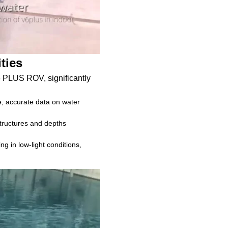
ties
6 PLUS ROV, significantly
, accurate data on water
structures and depths
g in low-light conditions,