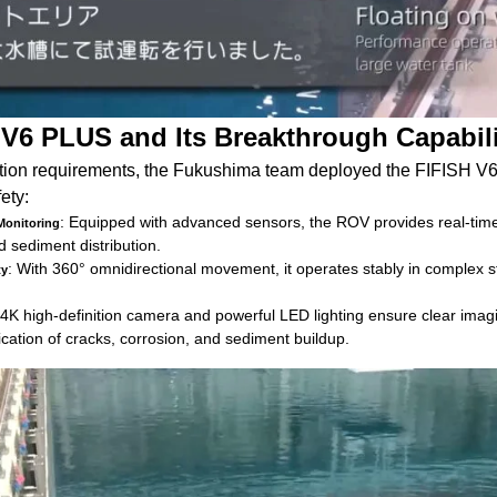
 V6 PLUS and Its Breakthrough Capabili
ction requirements, the Fukushima team deployed the FIFISH V
ety:
: Equipped with advanced sensors, the ROV provides real-time
Monitoring
 sediment distribution.
: With 360° omnidirectional movement, it operates stably in complex 
ty
 4K high-definition camera and powerful LED lighting ensure clear imagin
fication of cracks, corrosion, and sediment buildup.