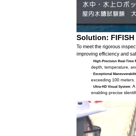
Solution: FIFISH
To meet the rigorous inspe
improving efficiency and saf
·
High-Precision Real-Time 
depth, temperature, and
·
Exceptional Maneuverabili
exceeding 100 meters.
: A
·
Ultra-HD Visual System
enabling precise identi