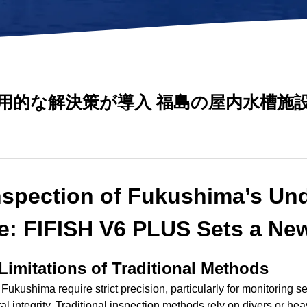
AR定規
泥土サンプラー
バー
高度計
PHセンサー
距離ロックモジュー
キット
4-in-1水質センサー
ル
用的な解決策が導入 福島の屋内水槽施
すべてのツールを見る
nspection of Fukushima’s Un
ure: FIFISH V6 PLUS Sets a N
Limitations of Traditional Methods
 Fukushima require strict precision, particularly for monitoring s
ral integrity. Traditional inspection methods rely on divers or h