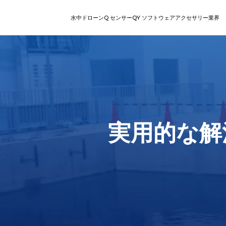
水中ドローン
Q センサー
QY ソフトウェア
アクセサリー
業界
V
検査
回収
レジャー向けROV
ステーショ
直感的なオ
Q-DVL
QY-MT | スマ
シリー
ート計測ツール
ズ
E
シリーズ
QY-BT | 海底地形計測ツ
実用的な解
ール
W
シリーズ
AIダイバートラッキング
Q-カメラ
ロボットア
V-EVO
マルチアングル設置によるリ
パワーと精密さで水中
高度な自律性と完
水中ロボット向け
AIビジョンロック
あなたの汎用的でスマ
アルタイム映像フィードと陸
回収、移動、復旧を
性の高い水中作業
物体に対し非破壊
EVOは見事な4K高フ
上制御。
す。
楽々と360度の機動性