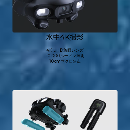
水中4K撮影
4K UHD魚眼レンズ
10,000ルーメン照明
10cmマクロ焦点