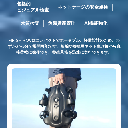
Why
包括的
ネットケージの安全点検
ビジュアル検査
Choose
水質検査
魚類資産管理
AI機能強化
FIFISH ROVはコンパクトでポータブル、軽量設計のため、わ
ずか3〜5分で展開可能です。船舶や養殖用ネット生け簀から直
接柔軟に操作でき、養殖業務を迅速に実行できます。
QYSEA
ROV？
効率的な海底ソリューションの実現
スマート養殖の強化
養殖場検査の革新