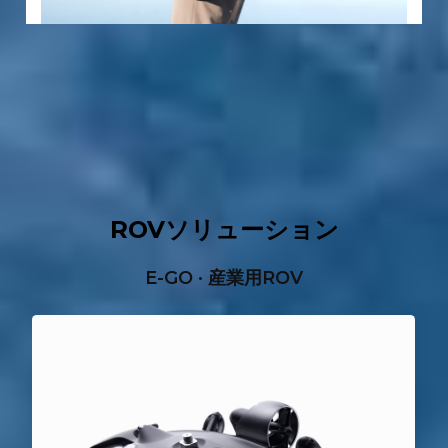
軽量構造
スマート充電マネージャー
多項目水質
一時的なネット修復
5G遠隔操作
サンプリング＆検査
魚類疾病管理
4K広角視野
ROVソリューション
E-GO · 産業用ROV
1〜2人での操作
ホットスワップ可能電源