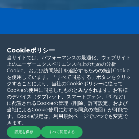
パートナーになる
連絡先の詳細をご記入ください。当チームが
Cookieポリシー
すぐにご連絡いたします。ありがとうございます！
当サイトでは、パフォーマンスの最適化、ウェブサイト
上のユーザーエクスペリエンス向上のための分析
続ける
Cookie、および訪問統計を追跡するための統計Cookie
を使用しています。「すべて同意する」ボタンをクリッ
クすることにより、当社のCookieポリシーに従って
Cookieの使用に同意したものとみなされます。お客様
のデバイス（タブレット、スマートフォン、PCなど）
に配置されるCookieの管理（削除、許可設定、および
当社によるCookie使用に対する同意の撤回）が可能で
す。Cookie設定は、利用規約ページでいつでも変更で
きます。
著作権 © 2025 QYSEAテクノロジー
プライバシーポリシー
|
利用
規約
設定を保存
すべて同意する