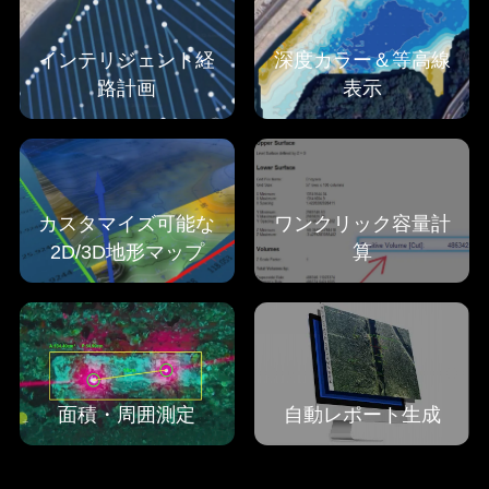
インテリジェント経
深度カラー＆等高線
路計画
表示
カスタマイズ可能な
ワンクリック容量計
2D/3D地形マップ
算
面積・周囲測定
自動レポート生成