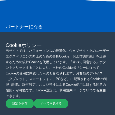
パートナーになる
連絡先の詳細をご記入ください。当チームが
すぐにご連絡いたします。ありがとうございます！
Cookieポリシー
当サイトでは、パフォーマンスの最適化、ウェブサイト上のユーザー
続ける
エクスペリエンス向上のための分析Cookie、および訪問統計を追跡
するための統計Cookieを使用しています。「すべて同意する」ボタ
ンをクリックすることにより、当社のCookieポリシーに従って
Cookieの使用に同意したものとみなされます。お客様のデバイス
（タブレット、スマートフォン、PCなど）に配置されるCookieの管
理（削除、許可設定、および当社によるCookie使用に対する同意の
撤回）が可能です。Cookie設定は、利用規約ページでいつでも変更
できます。
著作権 © 2025 QYSEAテクノロジー
プライバシーポリシー
|
利用
規約
設定を保存
すべて同意する