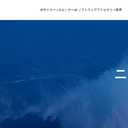
水中ドローン
Q センサー
QY ソフトウェア
アクセサリー
業界
V
検査
回収
Q-DVL
レジャー向けROV
ステーショ
直感的なオ
QY-MT | スマー
シリー
ト計測ツール
ズ
E
シリーズ
QY-BT | 海底地形計測ツー
ニ
ル
W
シリーズ
AIダイバートラッキング
Q-カメラ
ロボットア
V-EVO
マルチアングル設置によるリ
パワーと精密さで水中
高度な自律性と完
水中ロボット向け
AIビジョンロック
あなたの汎用的でスマ
アルタイム映像フィードと陸
回収、移動、復旧を
性の高い水中作業
物体に対し非破壊
EVOは見事な4K高フ
上制御。
す。
と360度の機動性で航