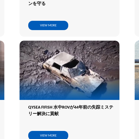
ンを守る
VIEW MORE
QYSEA FIFISH 水中ROVが44年前の失踪ミステ
リー解決に貢献
VIEW MORE