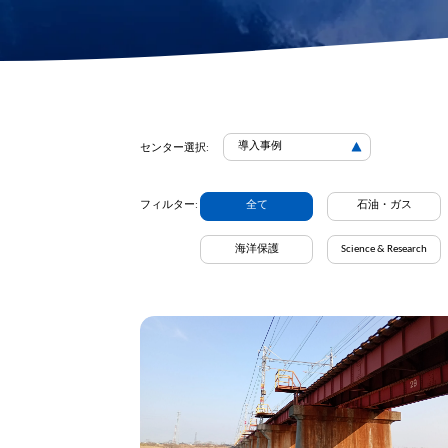
2D画像ソナー
回収フック
アクションカメラマ
モートリモー
ウント
金属検出器
ネットパッチ
導入事例
センター選択:
フィルター:
全て
石油・ガス
海洋保護
Science & Research