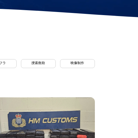
詳細を見る
ステーションロック
モジュール(DVL)
プロペラプロテクタ
ー
電動スプール
交換式バッテリーカ
プセル
フラ
捜索救助
映像制作