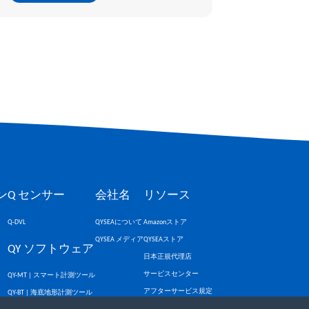
ン
Q センサー
会社名
リソース
Q-DVL
QYSEAについて
Amazonストア
QYSEA メディア
QYSEAストア
QY ソフトウェア
日本正規代理店
サービスセンター
QY-MT | スマート計測ツール
アフターサービス規定
QY-BT | 海底地形計測ツール
アプリダウンロード