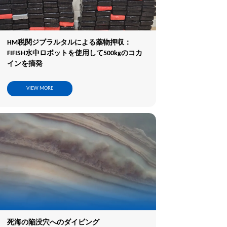
HM税関ジブラルタルによる薬物押収：
FIFISH水中ロボットを使用して500kgのコカ
インを摘発
VIEW MORE
死海の陥没穴へのダイビング