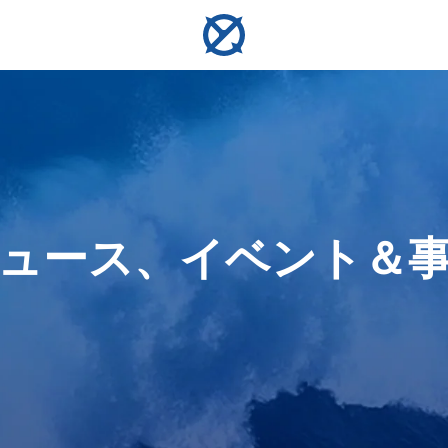
測定
サンプリング
ンロック・ホバリング ・ 衝突回避
ンラインおよびオフライン評価
ュース、イベント＆
ーム
コンパス定規
水質サンプラー
U-
V6 EXPERT
物体の
水中作業、探査、検査のため
海面下最大350mまでの多様
水中リ
全な安定性を実現し、精密で効率的、信頼
初のAI駆動精密計測ツール。生体構造物や
ートなダイビング仲間。V-
あなたの水中検査と作業を強化します。多機能な性
行いま
の物体のサイズを測定しま
な環境で水質サンプルを採取
興味地
を体験してください。
・ミリメートルレベルの計測を実現
レームレート映像を捉え、楽々
能とシームレスな操作のために設計された、汎用性
す。
します。
行します。
の高い作業用ロボットです。
詳細を見る
詳細を見る
詳細を見る
詳細を見る