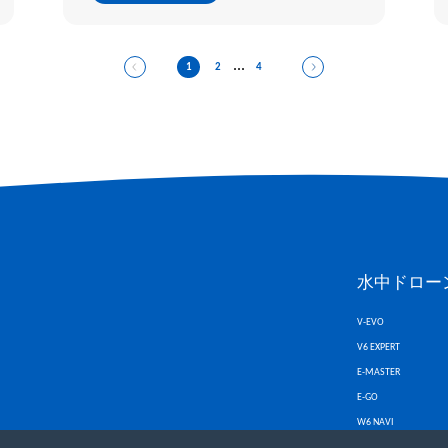
...
1
2
4
水中ドロー
V-EVO
V6 EXPERT
E-MASTER
E-GO
W6 NAVI
V6 PLUS