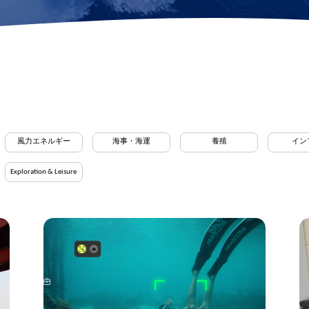
AR定規
泥土サンプラー
バー
高度計
PHセンサー
距離ロックモジュー
キット
4-in-1水質センサー
ル
すべてのツールを見る
風力エネルギー
海事・海運
養殖
イン
Exploration & Leisure