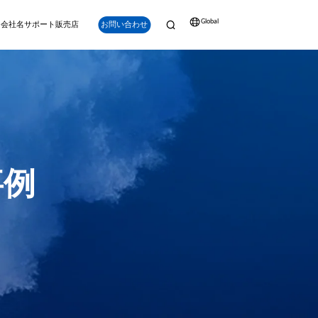
Global
会社名
サポート
販売店
お問い合わせ
ナビゲーション
強化
事例
Q-iRC (産業用リモ
ートコントローラ
QPS (水中GPS)
ー)
V6 PLUS
アルタイム位置追跡、
明るいディスプレイ、長時間
パワー、深度、精度を兼ね備え。プロフェッショナ
点（POI）ラベリング
持続、スマートキー、精密制
ルグレードのミッション向けに設計されたV6 PLUS
など。
御を備えたFIFISH ROV専用設
は、150mの深度能力、強力な安定性、先進的なツ
計
ール互換性を提供します。