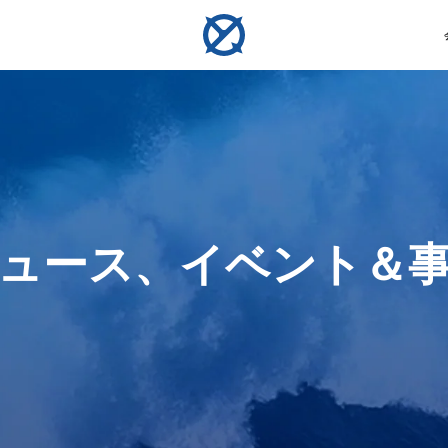
測定
サンプリング
ンロック・ホバリング ・ 衝突回避
ンラインおよびオフライン評価
ュース、イベント＆
ーム
コンパス定規
水質サンプラー
U-Q
V6 EXPERT
物体の
水中作業、探査、検査のため
海面下最大350mまでの多様
水中リ
全な安定性を実現し、精密で効率的、信頼
初のAI駆動精密計測ツール。生体構造物や
ートなダイビング仲間。V-
あなたの水中検査と作業を強化します。多機能な性
行いま
の物体のサイズを測定しま
な環境で水質サンプルを採取
興味地
を体験してください。
・ミリメートルレベルの計測を実現
レームレート映像を捉え、
能とシームレスな操作のために設計された、汎用性
す。
します。
で航行します。
の高い作業用ロボットです。
詳細を見る
詳細を見る
詳細を見る
詳細を見る