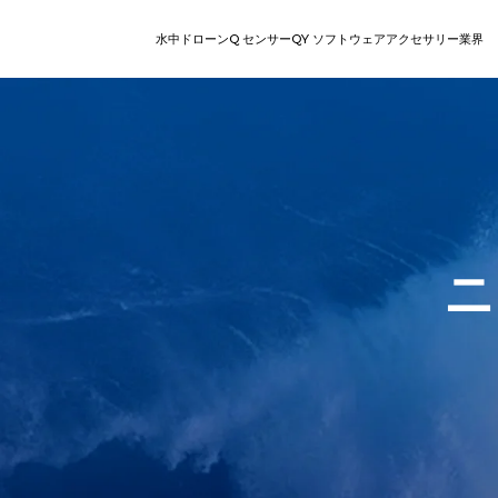
水中ドローン
Q センサー
QY ソフトウェア
アクセサリー
業界
V
検査
回収
レジャー向けROV
ステーショ
直感的なオ
Q-DVL
QY-MT | スマ
シリー
ート計測ツール
ズ
E
シリーズ
QY-BT | 海底地形計測ツ
ニ
QYSEA
ール
W
シリーズ
AIダイバートラッキング
Q-カメラ
ロボットア
V-EVO
マルチアングル設置によるリ
パワーと精密さで水中
ROV
高度な自律性と完
水中ロボット向け
AIビジョンロック
あなたの汎用的でスマ
アルタイム映像フィードと陸
回収、移動、復旧を
性の高い水中作業
物体に対し非破壊
EVOは見事な4K高フ
上制御。
す。
楽々と360度の機動性