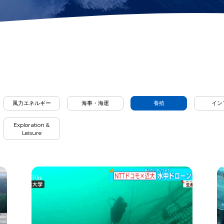
AR定規
泥土サンプラー
バー
高度計
PHセンサー
距離ロックモジュー
キット
4-in-1水質センサー
ル
すべてのツールを見る
風力エネルギー
海事・海運
養殖
イン
Exploration &
Leisure
ory