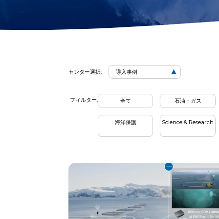
2D画像ソナー
回収フック
Cases
アクションカメラマ
モートリモー
ウント
金属検出器
ネットパッチ
センター選択:
導入事例
Case
Filter
フィルター:
全て
石油・ガス
海洋保護
Science & Research
Categ
By
Cases