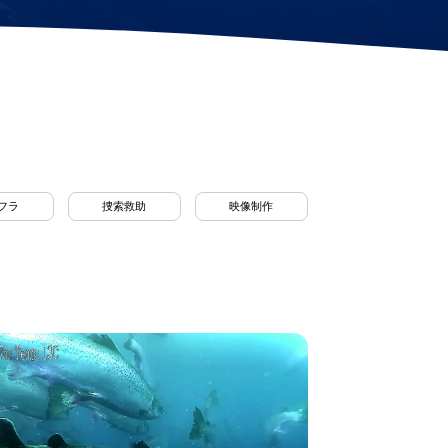
ステーションロック
モジュール(DVL)
プロペラプロテクタ
ー
電動スプール
交換式バッテリーカ
プセル
フラ
捜索救助
映像制作