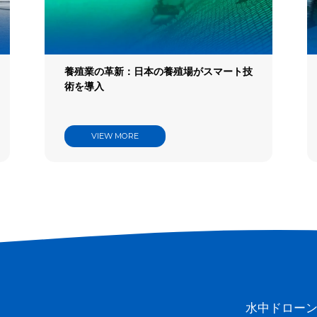
try
es
養殖業の革新：日本の養殖場がスマート技
術を導入
VIEW MORE
水中ドロー