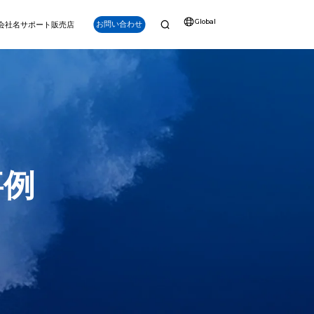
Global
お問い合わせ
会社名
サポート
販売店
ナビゲーション
強化
事例
Q-iRC (産業用リ
モートコントロー
PS (水中GPS)
ラー)
V6 PLUS
アルタイム位置追跡、
明るいディスプレイ、長時間
パワー、深度、精度を兼ね備え。プロフェッショナ
点（POI）ラベリング
持続、スマートキー、精密制
ルグレードのミッション向けに設計されたV6 PLUS
など。
御を備えたFIFISH ROV専用
は、150mの深度能力、強力な安定性、先進的なツ
設計
ール互換性を提供します。
詳細を見る