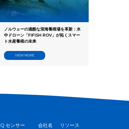
ノルウェーの過酷な深海養殖場を革新：水
中ドローン「FIFISH ROV」が拓くスマー
ト水産養殖の未来
VIEW MORE
ン
Q センサー
会社名
リソース