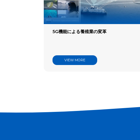
Filter
Indus
Articl
5G機能による養殖業の変革
VIEW MORE