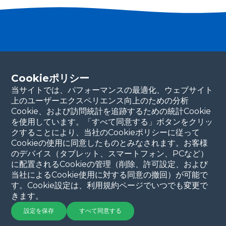
パートナーになる
Cookieポリシー
連絡先の詳細をご記入ください。当チームが
すぐにご連絡いたします。ありがとうございます！
当サイトでは、パフォーマンスの最適化、ウェブサイト
上のユーザーエクスペリエンス向上のための分析
続ける
Cookie、および訪問統計を追跡するための統計Cookie
を使用しています。「すべて同意する」ボタンをクリッ
クすることにより、当社のCookieポリシーに従って
Cookieの使用に同意したものとみなされます。お客様
のデバイス（タブレット、スマートフォン、PCなど）
に配置されるCookieの管理（削除、許可設定、および
当社によるCookie使用に対する同意の撤回）が可能で
す。Cookie設定は、利用規約ページでいつでも変更で
きます。
著作権 © 2025 QYSEAテクノロジー
プライバシーポリシー
|
利用
規約
設定を保存
すべて同意する