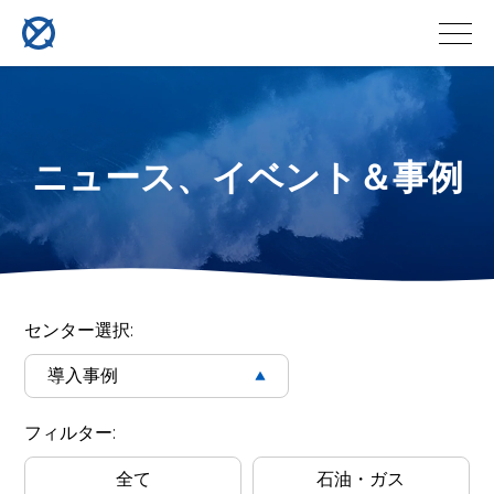
ニュース、イベント＆事例
QYSEA
ROV
センター選択:
導入事例
Case
Filter
フィルター:
Cases
全て
石油・ガス