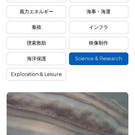
風力エネルギー
海事・海運
Categor
By
養殖
インフラ
捜索救助
映像制作
Filter
Industr
海洋保護
Science & Research
Exploration & Leisure
Cases