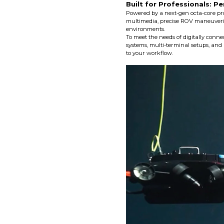
Built for Professionals: 
Powered by a next-gen octa-core pro
multimedia, precise ROV maneuverin
environments.
To meet the needs of digitally conne
systems, multi-terminal setups, an
to your workflow.