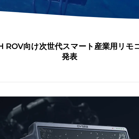
AR定規
泥土サンプラー
バー
高度計
PHセンサー
距離ロックモジュー
キット
4-in-1水質センサー
ル
ISH ROV向け次世代スマート産業用リモ
発表
すべてのツールを見る