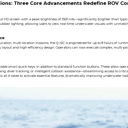
ions: Three Core Advancements Redefine ROV Co
ll HD screen with a peak brightness of 1500 nits—significantly brighter than typic
 outdoor lighting, allowing users to view real-time underwater visuals with unmatche
ce
ration, multi-location missions, the Q-iRC is engineered for up to 8 hours of runti
ry layout and high-efficiency design. Operators can now execute complex, multi-poi
ble smart quick keys, in addition to standard function buttons. These allow operator
g, diver tracking, or intelligent collision avoidance—streamlining access to criti
all it takes to activate essential features, dramatically improving underwater task