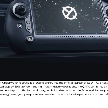
 underwater robotics, is proud to announce the official launch of its Q-iRC, a nex
ted display. Built for demanding multi-industry operations, the Q-iRC combines a 
k-access keys, multi-window display, and digital expansion interfaces—all in one plat
energy, emergency response, underwater infrastructure inspection, and more, deli