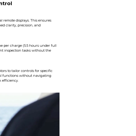
ntrol
al remote displays. This ensures
d clarity, precision, and
me per charge (5.5 hours under full
nt inspection tasks without the
s to tailor controls for specific
cal functions without navigating
 efficiency.