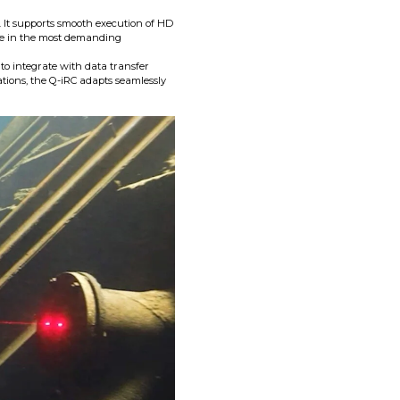
 It supports smooth execution of HD
ce in the most demanding
 to integrate with data transfer
tions, the Q-iRC adapts seamlessly