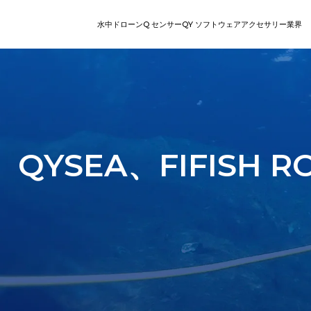
水中ドローン
Q センサー
QY ソフトウェア
アクセサリー
業界
V
検査
回収
レジャー向けROV
ステーショ
直感的なオ
Q-DVL
QY-MT | スマ
シリー
ート計測ツール
ズ
QYSEA、FIFIS
E
シリーズ
QY-BT | 海底地形計測ツ
ール
W
シリーズ
AIダイバートラッキング
Q-カメラ
ロボットア
V-EVO
マルチアングル設置によるリ
パワーと精密さで水中
高度な自律性と完
水中ロボット向け
AIビジョンロック
あなたの汎用的でスマ
アルタイム映像フィードと陸
回収、移動、復旧を
性の高い水中作業
物体に対し非破壊
EVOは見事な4K高フ
上制御。
す。
楽々と360度の機動性