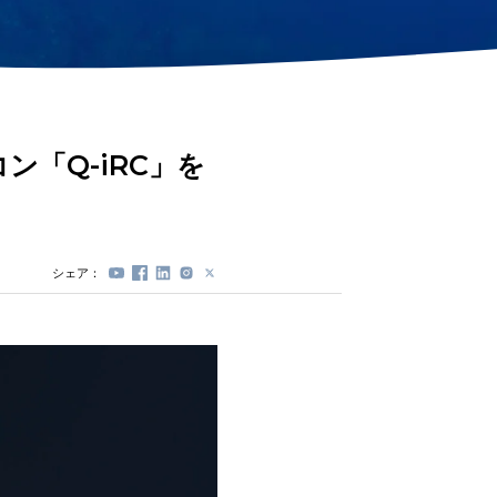
ステーションロック
モジュール(DVL)
プロペラプロテクタ
ー
電動スプール
交換式バッテリーカ
コン「Q-iRC」を
プセル
シェア：