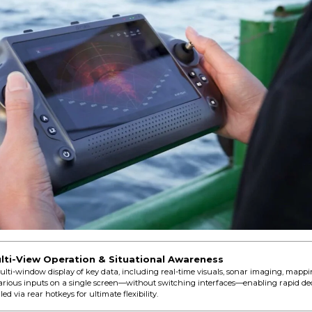
ulti-View Operation & Situational Awareness
ti-window display of key data, including real-time visuals, sonar imaging, mappi
arious inputs on a single screen—without switching interfaces—enabling rapid dec
d via rear hotkeys for ultimate flexibility.