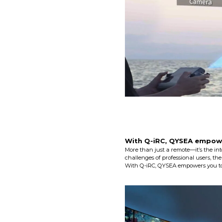
With Q-iRC, QYSEA empowe
More than just a remote—it’s the int
challenges of professional users, the
With Q-iRC, QYSEA empowers you to 