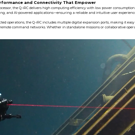
Performance and Connectivity That Empower
cessor, the Q-iRC delivers high computing efficiency with low power consumption.
g, and AI-powered applications—ensuring a reliable and intuitive user experien
cted operations, the Q-iRC includes multiple digital expansion ports, making it easy
d remote command networks. Whether in standalone missions or collaborative opera