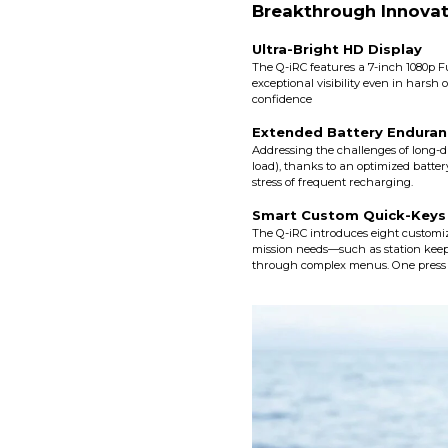
Breakthrough Innovat
Ultra-Bright HD Display
The Q-iRC features a 7-inch 1080p Fu
exceptional visibility even in harsh
confidence
Extended Battery Enduran
Addressing the challenges of long-du
load), thanks to an optimized batte
stress of frequent recharging.
Smart Custom Quick-Keys
The Q-iRC introduces eight customiza
mission needs—such as station keepin
through complex menus. One press is 