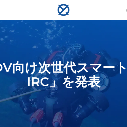
測定
サンプリング
ンロック・ホバリング ・ 衝突回避
ンラインおよびオフライン評価
H ROV向け次世代スマ
IRC」を発表
ーム
コンパス定規
水質サンプラー
U-Q
V6 EXPERT
物体の
水中作業、探査、検査のため
海面下最大350mまでの多様
水中リ
全な安定性を実現し、精密で効率的、信頼
初のAI駆動精密計測ツール。生体構造物や
ートなダイビング仲間。V-
あなたの水中検査と作業を強化します。多機能な性
行いま
の物体のサイズを測定しま
な環境で水質サンプルを採取
興味地
を体験してください。
・ミリメートルレベルの計測を実現
レームレート映像を捉え、
能とシームレスな操作のために設計された、汎用性
す。
します。
で航行します。
の高い作業用ロボットです。
詳細を見る
詳細を見る
詳細を見る
詳細を見る