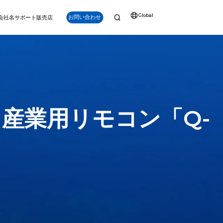
Global
お問い合わせ
会社名
サポート
販売店
ナビゲーション
強化
ート産業用リモコン「Q-
Q-iRC (産業用リ
モートコントロー
PS (水中GPS)
ラー)
V6 PLUS
アルタイム位置追跡、
明るいディスプレイ、長時間
パワー、深度、精度を兼ね備え。プロフェッショナ
点（POI）ラベリング
持続、スマートキー、精密制
ルグレードのミッション向けに設計されたV6 PLUS
など。
御を備えたFIFISH ROV専用
は、150mの深度能力、強力な安定性、先進的なツ
設計
ール互換性を提供します。
詳細を見る