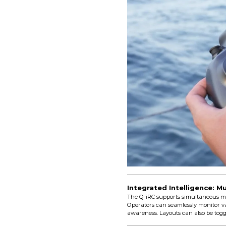
Integrated Intelligence: M
The Q-iRC supports simultaneous mul
Operators can seamlessly monitor v
awareness. Layouts can also be toggle