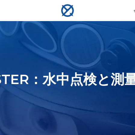
測定
サンプリング
ンロック・ホバリング ・ 衝突回避
ンラインおよびオフライン評価
ASTER：水中点検と測
ーム
コンパス定規
水質サンプラー
U-Q
V6 EXPERT
物体の
水中作業、探査、検査のため
海面下最大350mまでの多様
水中リ
全な安定性を実現し、精密で効率的、信頼
初のAI駆動精密計測ツール。生体構造物や
ートなダイビング仲間。V-
あなたの水中検査と作業を強化します。多機能な性
行いま
の物体のサイズを測定しま
な環境で水質サンプルを採取
興味地
を体験してください。
・ミリメートルレベルの計測を実現
レームレート映像を捉え、
能とシームレスな操作のために設計された、汎用性
す。
します。
で航行します。
の高い作業用ロボットです。
詳細を見る
詳細を見る
詳細を見る
詳細を見る