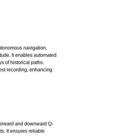
utonomous navigation,
itude. It enables automated
s of historical paths.
rest recording, enhancing
n forward and downward Q-
. It ensures reliable