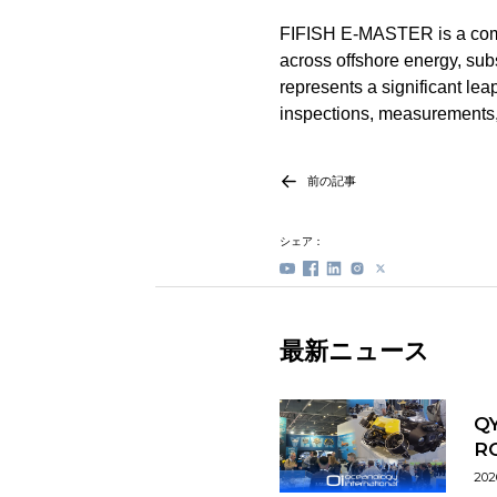
FIFISH E-MASTER is a compa
across offshore energy, su
represents a significant lea
inspections, measurements,
前の記事
シェア：
最新ニュース
Q
R
202