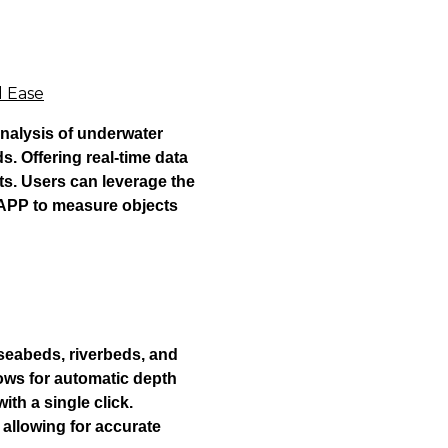
d Ease
nalysis of underwater
. Offering real-time data
s. Users can leverage the
 APP to measure objects
seabeds, riverbeds, and
ows for automatic depth
ith a single click.
 allowing for accurate