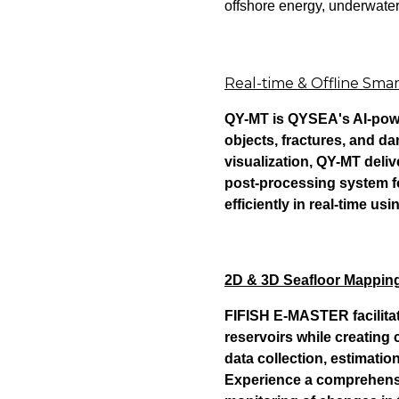
offshore energy, underwater
Real-time & Offline Sm
QY-MT is QYSEA's AI-powe
objects, fractures, and d
visualization, QY-MT del
post-processing system f
efficiently in real-time usi
2D & 3D Seafloor Mapping:
FIFISH E-MASTER facilita
reservoirs while creating
data collection, estimation
Experience a comprehensive