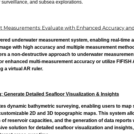
 surveillance, and subsea explorations.
art Measurements: Evaluate with Enhanced Accuracy an
red underwater measurement system, enabling real-time a
amage with high accuracy and multiple measurement methods
ivers a non-destructive approach to underwater measurement
or enhanced multi-measurement accuracy or utilize FIFISH
ng a virtual AR ruler.
 Generate Detailed Seafloor Visualization & Insights
tes dynamic bathymetric surveying, enabling users to map 
 customizable 2D and 3D topographic maps. This system all
 of reservoir capacities, and the generation of data reports w
 solution for detailed seafloor visualization and insights,