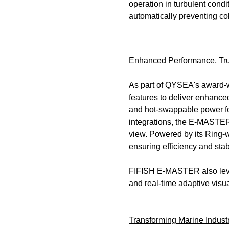
operation in turbulent condi
automatically preventing col
Enhanced Performance, Tru
As part of QYSEA's award-w
features to deliver enhance
and hot-swappable power fo
integrations, the E-MASTER 
view. Powered by its Ring-
ensuring efficiency and sta
FIFISH E-MASTER also levera
and real-time adaptive visu
Transforming Marine Indust