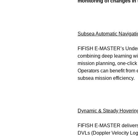
monitoring of changes in 
Subsea Automatic Navigatio
FIFISH E-MASTER’s Underwa
combining deep learning with
mission planning, one-click 
Operators can benefit from 
subsea mission efficiency.
Dynamic & Steady Hovering:
FIFISH E-MASTER delivers cu
DVLs (Doppler Velocity Logs)