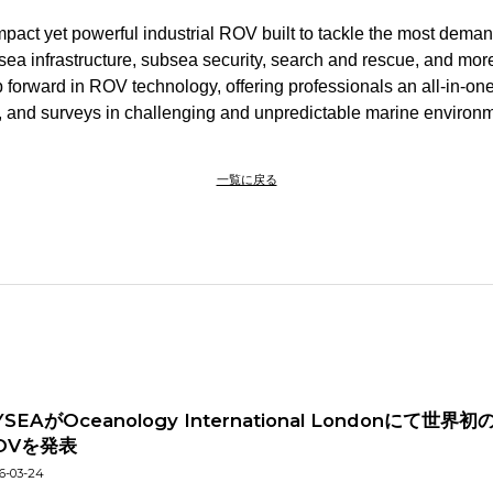
ct yet powerful industrial ROV built to tackle the most dema
bsea infrastructure, subsea security, search and rescue, and 
p forward in ROV technology, offering professionals an all-in-one
 and surveys in challenging and unpredictable marine environm
一覧に戻る
YSEAがOceanology International Londonにて
OVを発表
6-03-24