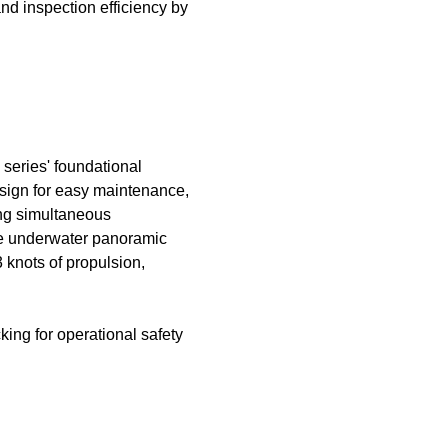
nd inspection efficiency by
eries' foundational
esign for easy maintenance,
ing simultaneous
ree underwater panoramic
knots of propulsion,
ing for operational safety