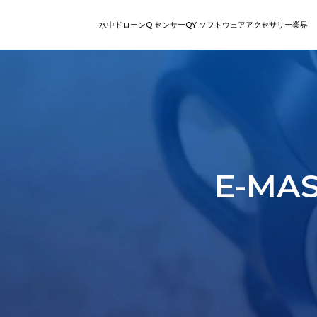
水中ドローン
Q センサー
QY ソフトウェア
アクセサリー
業界
V
検査
回収
レジャー向けROV
ステーショ
直感的なオ
Q-DVL
QY-MT | スマ
シリー
ート計測ツール
ズ
E
シリーズ
QY-BT | 海底地形計測ツ
E-M
ール
W
シリーズ
AIダイバートラッキング
Q-カメラ
ロボットア
V-EVO
マルチアングル設置によるリ
パワーと精密さで水中
高度な自律性と完
水中ロボット向け
AIビジョンロック
あなたの汎用的でスマ
アルタイム映像フィードと陸
回収、移動、復旧を
性の高い水中作業
物体に対し非破壊
EVOは見事な4K高フ
上制御。
す。
楽々と360度の機動性