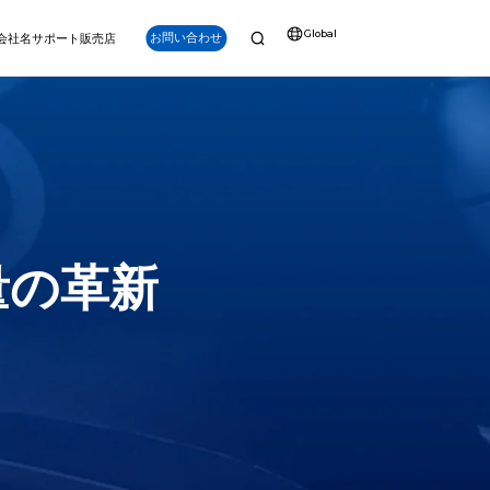
Global
お問い合わせ
会社名
サポート
販売店
ナビゲーション
強化
量の革新
Q-iRC (産業用リ
モートコントロー
PS (水中GPS)
ラー)
V6 PLUS
アルタイム位置追跡、
明るいディスプレイ、長時間
パワー、深度、精度を兼ね備え。プロフェッショナ
点（POI）ラベリング
持続、スマートキー、精密制
ルグレードのミッション向けに設計されたV6 PLUS
など。
御を備えたFIFISH ROV専用
は、150mの深度能力、強力な安定性、先進的なツ
設計
ール互換性を提供します。
詳細を見る