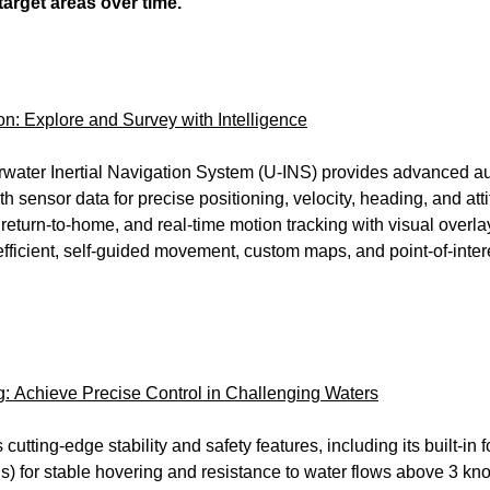
target areas over time.
n: Explore and Survey with Intelligence
ter Inertial Navigation System (U-INS) provides advanced a
 sensor data for precise positioning, velocity, heading, and att
return-to-home, and real-time motion tracking with visual overlay
efficient, self-guided movement, custom maps, and point-of-inte
 Achieve Precise Control in Challenging Waters
tting-edge stability and safety features, including its built-i
 for stable hovering and resistance to water flows above 3 knots