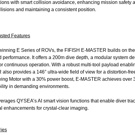
tions with smart collision avoidance, enhancing mission safety a
lisions and maintaining a consistent position.
sted Features
inning E Series of ROVs, the FIFISH E-MASTER builds on the s
d performance. It offers a 200m dive depth, a modular system d
r continuous operation. With a robust multi-tool payload enabl
also provides a 146° ultra-wide field of view for a distortion-f
wing Motor with a 30% power boost, E-MASTER achieves over 3 
bility in demanding environments.
ges QYSEA’s AI smart vision functions that enable diver track
al enhancements for crystal-clear imaging.
ries