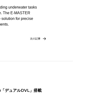
nding underwater tasks
more. The E-MASTER
 solution for precise
ents.
次の記事
世界初の「デュアルDVL」搭載