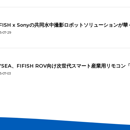
IFISH x Sonyの共同水中撮影ロボットソリューションが
5-07-29
YSEA、FIFISH ROV向け次世代スマート産業用リモコン「
5-07-03