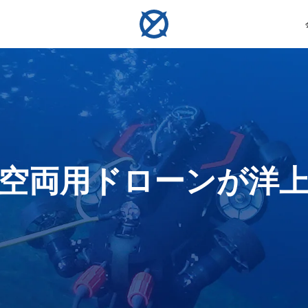
測定
サンプリング
ンロック・ホバリング ・ 衝突回避
ンラインおよびオフライン評価
空両用ドローンが洋
ーム
コンパス定規
水質サンプラー
U-Q
V6 EXPERT
物体の
水中作業、探査、検査のため
海面下最大350mまでの多様
水中リ
全な安定性を実現し、精密で効率的、信頼
初のAI駆動精密計測ツール。生体構造物や
ートなダイビング仲間。V-
あなたの水中検査と作業を強化します。多機能な性
行いま
の物体のサイズを測定しま
な環境で水質サンプルを採取
興味地
を体験してください。
・ミリメートルレベルの計測を実現
レームレート映像を捉え、
能とシームレスな操作のために設計された、汎用性
す。
します。
で航行します。
の高い作業用ロボットです。
詳細を見る
詳細を見る
詳細を見る
詳細を見る