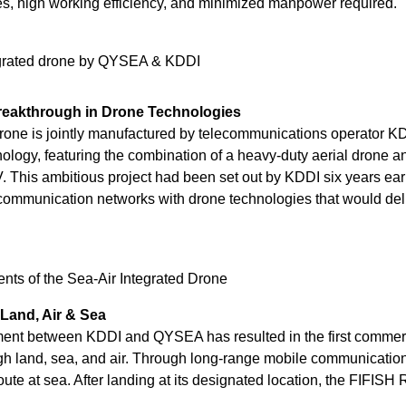
es, high
working efficiency, and minimized manpower required.
ntegrated drone by QYSEA & KDDI
Breakthrough in Drone Technologies
r drone is jointly manufactured by telecommunications operator 
ogy, featuring the combination of a heavy-duty aerial drone a
is ambitious project had been set out by KDDI six years earl
mmunication networks with drone technologies that would deli
ts of the Sea-Air Integrated Drone
Land, Air & Sea
ent between KDDI and QYSEA has resulted in the first commerc
h land, sea, and air. Through long-range mobile communication
 route at sea. After landing at its designated location, the FIFIS