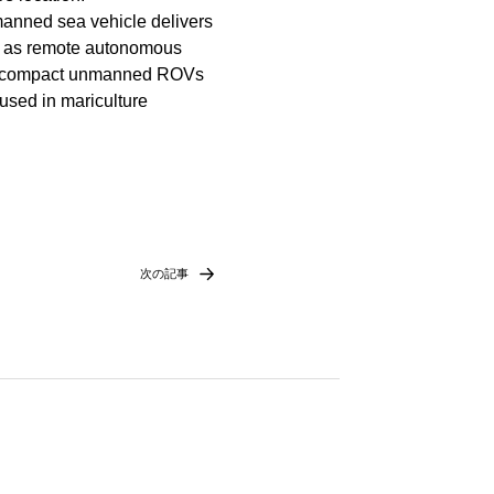
nmanned sea vehicle delivers
ll as remote autonomous
 of compact unmanned ROVs
 used in mariculture
次の記事