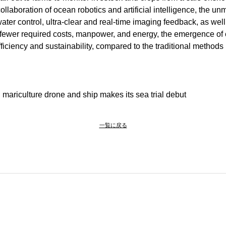
llaboration of ocean robotics and artificial intelligence, the u
ter control, ultra-clear and real-time imaging feedback, as we
th fewer required costs, manpower, and energy, the emergence
fficiency and sustainability, compared to the traditional methods
 mariculture drone and ship makes its sea trial debut
一覧に戻る