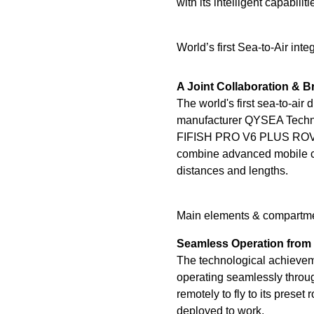
with its intelligent capabiliti
World’s first Sea-to-Air i
A Joint Collaboration & 
The world's first sea-to-ai
manufacturer QYSEA Technol
FIFISH PRO V6 PLUS ROV. Th
combine advanced mobile co
distances and lengths.
Main elements & compartmen
Seamless Operation from 
The technological achievem
operating seamlessly throug
remotely to fly to its preset
deployed to work.