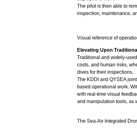
The pilot is then able to re
inspection, maintenance, a
Visual reference of operati
Elevating Upon Tradition
Traditional and widely-used
costs, and human risks, whe
dives for their inspections.
The KDDI and QYSEA jointly
based operational work. Wit
with real-time visual feedb
and manipulation tools, as w
The Sea-Air Integrated Drone