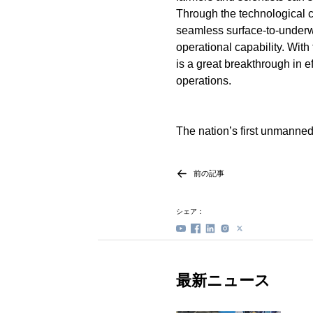
Through the technological co
seamless surface-to-underwa
operational capability. Wi
is a great breakthrough in e
operations.
The nation’s first unmanned
前の記事
シェア：
最新ニュース