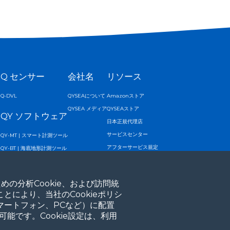
ン
Q センサー
会社名
リソース
Q-DVL
QYSEAについて
Amazonストア
QYSEA メディア
QYSEAストア
QY ソフトウェア
日本正規代理店
サービスセンター
QY-MT | スマート計測ツール
アフターサービス規定
QY-BT | 海底地形計測ツール
アプリダウンロード
AIダイバートラッキング
AIビジョンロック
の分析Cookie、および訪問統
とにより、当社のCookieポリシ
マートフォン、PCなど）に配置
可能です。Cookie設定は、利用