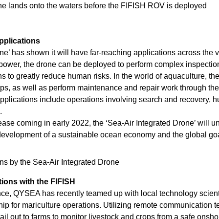
ne lands onto the waters before the FIFISH ROV is deployed
pplications
ne’ has shown it will have far-reaching applications across the
nd power, the drone can be deployed to perform complex inspect
s to greatly reduce human risks. In the world of aquaculture, the 
rops, as well as perform maintenance and repair work through th
pplications include operations involving search and recovery, hu
.
release coming in early 2022, the ‘Sea-Air Integrated Drone’ will 
development of a sustainable ocean economy and the global goal
ons by the Sea-Air Integrated Drone
tions with the FIFISH
e, QYSEA has recently teamed up with local technology scientis
ip for mariculture operations. Utilizing remote communication 
ail out to farms to monitor livestock and crops from a safe onsho