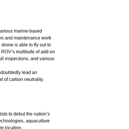
 various marine-based
ions and maintenance work
drone is able to fly out to
e ROV’s multitude of add-on
ll inspections, and various
undoubtedly lead an
 of carbon neutrality.
ts to debut the nation’s
technologies, aquaculture
re location.