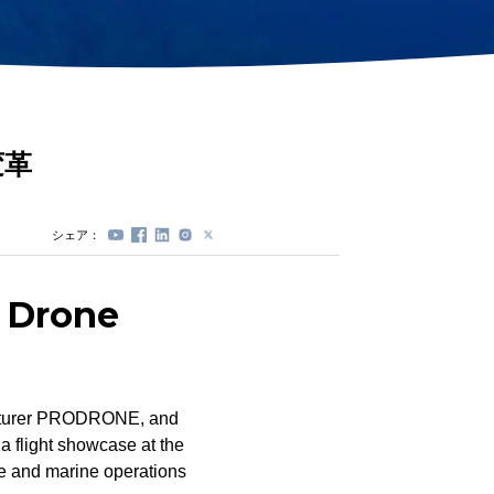
ステーションロック
モジュール(DVL)
プロペラプロテクタ
ー
電動スプール
交換式バッテリーカ
変革
プセル
シェア：
r Drone
acturer PRODRONE, and
a flight showcase at the
e and marine operations