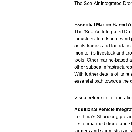
The Sea-Air Integrated Dro
Essential Marine-Based A
The ‘Sea-Air Integrated Dro
industries. In offshore wi
on its frames and foundation
monitor its livestock and c
tools. Other marine-based a
other subsea infrastructures
With further details of its 
essential path towards the 
Visual reference of operati
Additional Vehicle Integra
In China’s Shandong provinc
first unmanned drone and sh
farmers and scientists can s