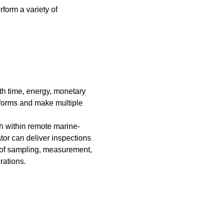
rform a variety of
th time, energy, monetary
tforms and make multiple
h within remote marine-
tor can deliver inspections
y of sampling, measurement,
rations.