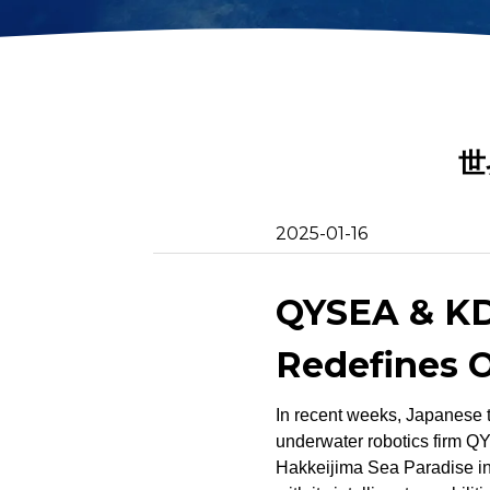
2D画像ソナー
回収フック
アクションカメラマ
モートリモー
ウント
金属検出器
ネットパッチ
世
2025-01-16
QYSEA & KDD
Redefines O
In recent weeks, Japanese
underwater robotics firm QYS
Hakkeijima Sea Paradise in