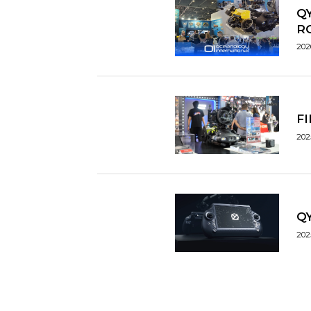
Q
R
202
F
202
Q
202