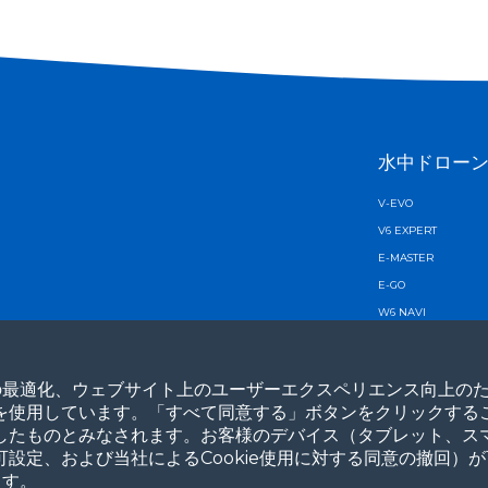
水中ドロー
V-EVO
V6 EXPERT
E-MASTER
E-GO
W6 NAVI
V6 PLUS
X1
最適化、ウェブサイト上のユーザーエクスペリエンス向上のため
eを使用しています。「すべて同意する」ボタンをクリックするこ
同意したものとみなされます。お客様のデバイス（タブレット、ス
許可設定、および当社によるCookie使用に対する同意の撤回）が
ます。