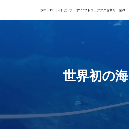
水中ドローン
Q センサー
QY ソフトウェア
アクセサリー
業界
V
検査
回収
レジャー向けROV
ステーショ
直感的なオ
Q-DVL
QY-MT | スマ
シリー
ート計測ツール
ズ
E
シリーズ
QY-BT | 海底地形計測ツ
世界初の海
ール
W
シリーズ
AIダイバートラッキング
Q-カメラ
ロボットア
V-EVO
マルチアングル設置によるリ
パワーと精密さで水中
高度な自律性と完
水中ロボット向け
AIビジョンロック
あなたの汎用的でスマ
アルタイム映像フィードと陸
回収、移動、復旧を
性の高い水中作業
物体に対し非破壊
EVOは見事な4K高フ
上制御。
す。
楽々と360度の機動性