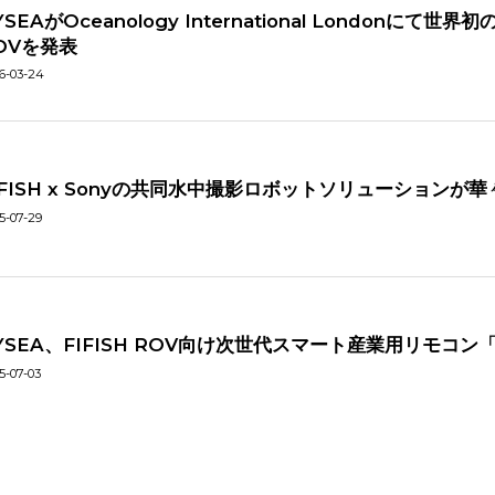
YSEAがOceanology International Londonにて
OVを発表
6-03-24
IFISH x Sonyの共同水中撮影ロボットソリューションが
5-07-29
YSEA、FIFISH ROV向け次世代スマート産業用リモコン「
5-07-03