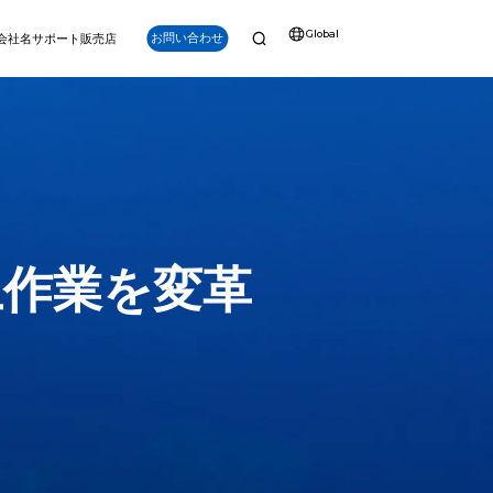
Global
お問い合わせ
会社名
サポート
販売店
ナビゲーション
強化
上作業を変革
Q-iRC (産業用リ
モートコントロー
PS (水中GPS)
ラー)
V6 PLUS
アルタイム位置追跡、
明るいディスプレイ、長時間
パワー、深度、精度を兼ね備え。プロフェッショナ
点（POI）ラベリング
持続、スマートキー、精密制
ルグレードのミッション向けに設計されたV6 PLUS
など。
御を備えたFIFISH ROV専用
は、150mの深度能力、強力な安定性、先進的なツ
設計
ール互換性を提供します。
詳細を見る