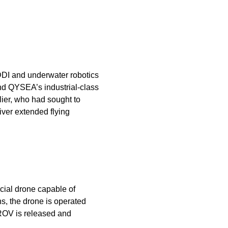
KDDI and underwater robotics
nd QYSEA’s industrial-class
ier, who had sought to
ver extended flying
ial drone capable of
s, the drone is operated
H ROV is released and